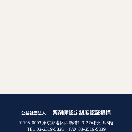
New!
の『
令和8年度定時社員総会議事録
』を掲載い
たしました。
2026.07.23
「会議記録」欄に、令和8年5月28日付
New!
の『
令和8年度第1回理事会議事録
』を掲載いた
しました。
2026.06.03
近畿国立病院薬剤師会の『 近畿国立病
New!
院認定薬剤師研修制度 』 (G22） の認証更新申
請が、令和8年5月28日付け理事会議決議により
承認されました。
2026.06.03
薬剤師認定制度認証機構
公益社団法人
一般社団法人上田薬剤師会の『 薬剤師
〒105-0003
東京都港区西新橋1-9-2 植松ビル5階
New!
TEL: 03-3519-5838 FAX: 03-3519-5839
生涯研修認定制度 』 (G23） の認証更新申請