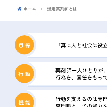
ホーム
認定薬剤師とは
目 標
『真に人と社会に役
薬剤師一人ひとりが
行 動
行為を、責任をもっ
行動を支えるのは専
機 能
専門職としての能力