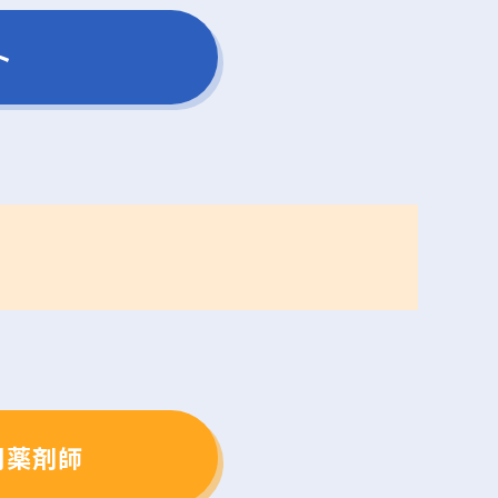
ト
門薬剤師